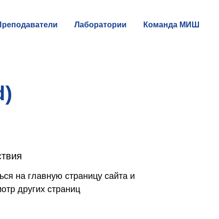
Преподаватели
Лаборатории
Команда МИШ
d)
ствия
ься на главную страницу cайта и
отр других страниц